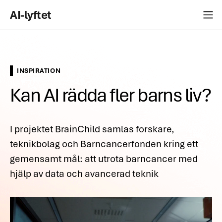
Main Navigation
Skip to content
AI-lyftet
INSPIRATION
Kan AI rädda fler barns liv?
I projektet BrainChild samlas forskare,
teknikbolag och Barncancerfonden kring ett
gemensamt mål: att utrota barncancer med
hjälp av data och avancerad teknik